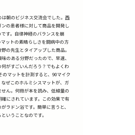
のは朝のビジネス交流会でした。
西
ガンの患者様に対して商品を開発し
のです。自律神経のバランスを崩
のマットの素晴らしさを闘病中の方
分野の先生とタイアップした商品。
興味のある分野だったので、早速、
の何がすごいんだろう？でもよくわ
そのマットを計測すると、90マイク
。なぜこのホルミシスマットが、ガ
ません。何冊が本を読み、低線量の
明確にされています。この効果で有
のがラドン浴です。簡単に言うと、
るということなのです。