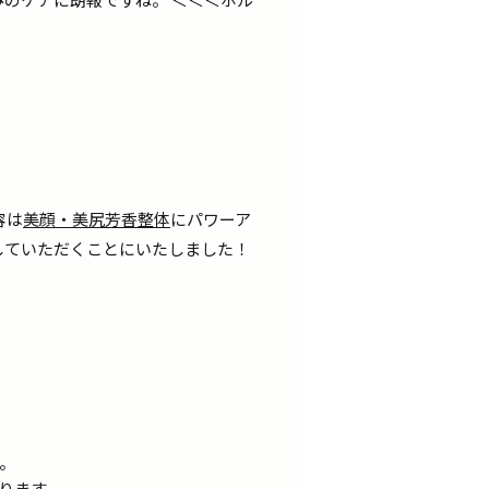
容は
美顔・美尻芳香整体
にパワーア
していただくことにいたしました！
。
ります。