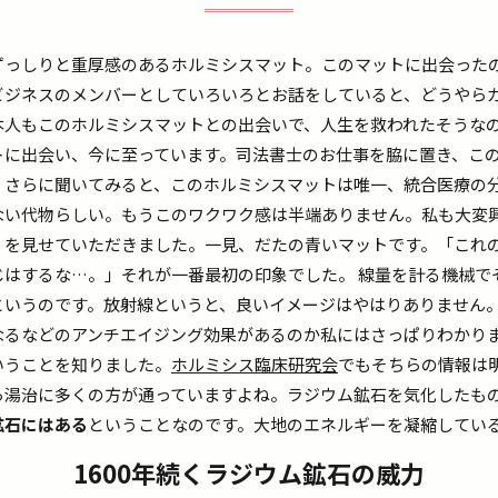
ずっしりと重厚感のあるホルミシスマット。このマットに出会った
ビジネスのメンバーとしていろいろとお話をしていると、どうやら
本人もこのホルミシスマットとの出会いで、人生を救われたそうな
トに出会い、今に至っています。司法書士のお仕事を脇に置き、こ
。さらに聞いてみると、このホルミシスマットは唯一、統合医療の
ない代物らしい。もうこのワクワク感は半端ありません。私も大変
）を見せていただきました。一見、だたの青いマットです。「これ
はするな…。」それが一番最初の印象でした。 線量を計る機械で
というのです。放射線というと、良いイメージはやはりありません
なるなどのアンチエイジング効果があるのか私にはさっぱりわかり
いうことを知りました。
ホルミシス臨床研究会
でもそちらの情報は
ら湯治に多くの方が通っていますよね。ラジウム鉱石を気化したも
鉱石にはある
ということなのです。大地のエネルギーを凝縮してい
1600年続くラジウム鉱石の威力