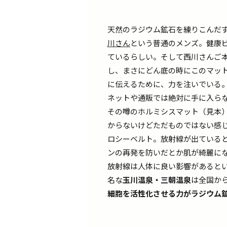
天然のラジウム鉱石を練りこんだ
川さん
という普通のメンズ。健康
ているらしい。そして西川さんご
し、まさにどん底の時にこのマッ
に伝えるために、力を注いでいる
ネットや通販では絶対に手に入ら
その噂のホルミシスマット（見本
からないけどただものではない感じ
ロシーベルト。放射線が出ている
ンの再発を防いだとか肌が綺麗に
放射線は人体に良い影響があると
名な
玉川温泉・三朝温泉
は全国か
細胞を活性化させる力がラジウム