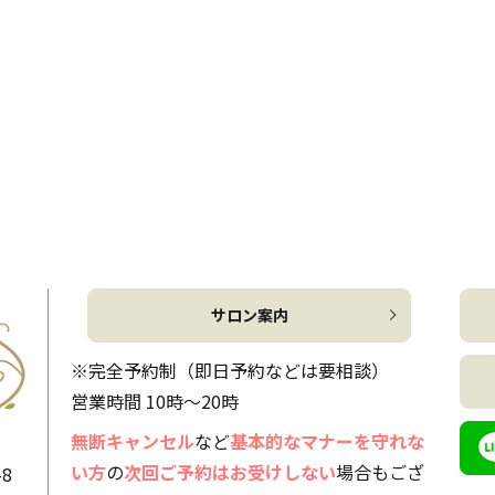
サロン案内
※完全予約制（即日予約などは要相談）
営業時間 10時～20時
無断キャンセル
など
基本的なマナーを守れな
い方
の
次回ご予約はお受けしない
場合もござ
8