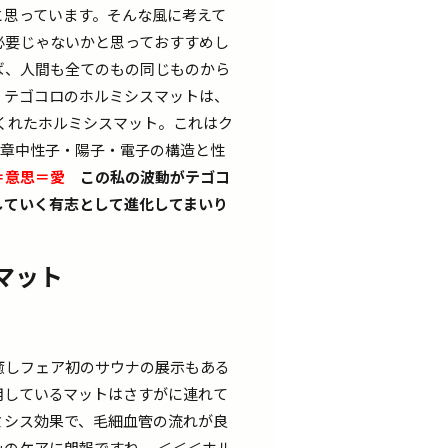
と思っています。そんな風に考えて
必要じゃないかと思っておすすめし
ば、人間も全てのもの同じものから
、テゴコロのホルミシスマットは、
くれたホルミシスマット。これはク
Ⅲ章中性子・陽子・電子の構造と性
＝意思＝愛
この私の波動がテゴコ
していく有志として進化してまいり
マット
癒しフェア初のサウナの展示もある
用しているマットはさすがに連れて
ミシス効果で、毛細血管の流れが良
のケアに朗報ですね。 ＜＜＜ホル