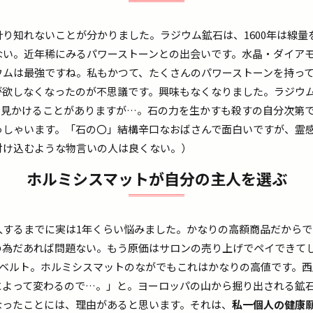
り知れないことが分かりました。ラジウム鉱石は、1600年は線量を
ない。近年稀にみるパワーストーンとの出会いです。水晶・ダイア
ウムは最強ですね。私もかつて、たくさんのパワーストーンを持っ
が欲しなくなったのが不思議です。興味もなくなりました。ラジウ
く見かけることがありますが…。石の力を生かすも殺すの自分次第
っしゃいます。「石の〇」結構辛口なおばさんで面白いですが、霊
付け込むような物言いの人は良くない。）
ホルミシスマットが自分の主人を選ぶ
入するまでに実は1年くらい悩みました。かなりの高額商品だからで
の為だあれば問題ない。もう原価はサロンの売り上げでペイできてし
ーベルト。ホルミシスマットのながでもこれはかなりの高値です。
によって変わるので…。」と。ヨーロッパの山から掘り出される鉱
なったことには、理由があると思います。それは、
私一個人の健康