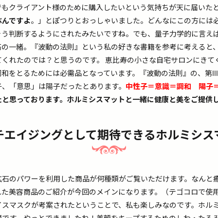
でもクライアント様のために購入したいという気持ちが天に届いた
ぶんですよ
。」とぽつりとおっしゃいました。どんなにこの方には
そう判断するようにされたみたいですね。でも、量子力学的に言え
石の一緒。『波動の法則』という私の好きな書籍を参考に考えると
てくれたのでは？と思うのです。 恵比寿の小さな自宅サロンにきて
調和をとるためには必需品となっています。『波動の法則』の、第
子、「意思」は陽子だったとあります。
中性子＝意識＝調和 陽子
たと思っております。ホルミシスマットと一緒に健康と美をご提供
チエイジングとして期待できるホルミシス
鉱石のパワーを利用した商品が何種類がご覧いただけます。なんと
れた美容商品のご紹介が今回のメインになります。（テゴコロで使
イスマスクが考案されたということで、私も楽しみなのです。ホル
適です。やっとできましたね！美顔をキープするためのしわ・たるみ