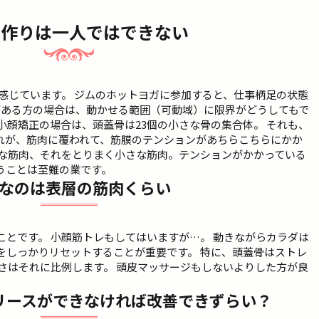
を作りは一人ではできない
感じています。 ジムのホットヨガに参加すると、仕事柄足の状態
がある方の場合は、動かせる範囲（可動域）に限界がどうしてもで
小顔矯正の場合は、頭蓋骨は23個の小さな骨の集合体。 それも、
れが、筋肉に覆われて、筋膜のテンションがあちらこちらにかか
きな筋肉、それをとりまく小さな筋肉。テンションがかかっている
うことは至難の業です。
なのは表層の筋肉くらい
とです。 小顔筋トレもしてはいますが…。 動きながらカラダは
をしっかりリセットすることが重要です。 特に、頭蓋骨はストレ
さはそれに比例します。 頭皮マッサージもしないよりした方が良
リースができなければ改善できずらい？