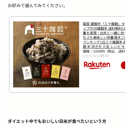
お好みで選んでみてください。
国産 雑穀米「三十雑穀」タ
ップの30雑穀米 送料無料1日
養を実現！白米と一緒に炊く
ちぷち美味しい栄養満点ごは
ランキング1位三十雑穀米 雑穀
穀 米 炊き方 人気 レシピ キ
価格：1000円（税込、送料無
(2021/8/18時点)
ダイエット中でもおいしい白米が食べたいという方