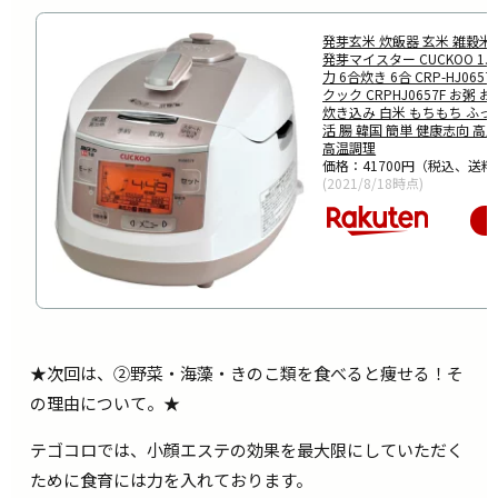
発芽玄米 炊飯器 玄米 雑穀米
発芽マイスター CUCKOO 1.8
力 6合炊き 6合 CRP-HJ065
クック CRPHJ0657F お粥 
炊き込み 白米 もちもち ふっ
活 腸 韓国 簡単 健康志向 高
高温調理
価格：41700円（税込、送料
(2021/8/18時点)
★次回は、②野菜・海藻・きのこ類を食べると痩せる！そ
の理由について。★
テゴコロでは、小顔エステの効果を最大限にしていただく
ために食育には力を入れております。