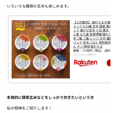
いろいろな種類の玄米も楽しめます。
【公式販売】 結わえるの寝
ミックス24食 玄米 国産 無
ック 寝かせ玄米 小豆 黒米 十
と麦 もち麦 胚芽押麦|寝かせ
米ご飯 ご飯 レンジ お米 雑
パック 玄米ごはん 特別栽培
ん チン 時短 結わえる
価格：7140円（税込、送料別
(2021/8/18時点)
本格的に酵素玄米などをしっかり炊きたいという方
私の相棒をご紹介します！