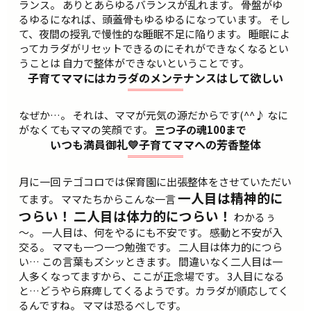
ランス。 ありとあらゆるバランスが乱れます。 骨盤がゆ
るゆるになれば、頭蓋骨もゆるゆるになっています。 そし
て、夜間の授乳で慢性的な睡眠不足に陥ります。 睡眠によ
ってカラダがリセットできるのにそれができなくなるとい
うことは 自力で整体ができないということです。
子育てママにはカラダのメンテナンスはして欲しい
なぜか…。 それは、ママが元気の源だからです(^^♪ なに
がなくてもママの笑顔です。
三つ子の魂100まで
いつも満員御礼💛子育てママへの芳香整体
月に一回 テゴコロでは保育園に出張整体をさせていただい
一人目は精神的に
てます。 ママたちからこんな一言
つらい！
二人目は体力的につらい！
わかるぅ
～。 一人目は、何をやるにも不安です。 感動と不安が入
交る。 ママも一つ一つ勉強です。 二人目は体力的につら
い… この言葉もズシッときます。 間違いなく二人目は一
人多くなってますから、ここが正念場です。 3人目になる
と…どうやら麻痺してくるようです。カラダが順応してく
るんですね。 ママは恐るべしです。