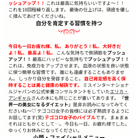
ッシュアップ！！
これは最高に気持ちいいですよ～！！
これを10回程繰り返します。 最後の仕上げは、頭皮を優し
く揉んであげてくださいね。
自分を肯定する習慣を持つ
今日も一日お疲れ様、私。
ありがとう！私。
大好きだ
よ！私。
最高よ！私。
こんな気持ちで側頭筋を
プッシュ
アップ！！
最高にハッピーな気持ちで
プッシュアップ！！
これは、免疫力をアップさせます。 血液の状態を良い状態
に保つ簡単な習慣です。 誰にも遠慮することもありませ
ん。 しっかり自分を受容すること。
自己肯定感を高く保
持することは美と健康の秘訣です。
ミスインターナショナ
ルジャパンの公式栄養コンサルタントをしていた
エリカ・
アンギャル
さんの本にも同じことが書いてあります。
『世
界一の美女になるダイエット』
是非お読みになってみてく
ださいね～♡ テゴコロ女子の皆様には必ず熟読するように
お話してます(笑)
テゴコロ女子のバイブル
です。 まぁまぁ
それはともかくとして…。 今日も一日、お疲れ様でした。
ゆっくりお休みになってください。
小顔・フェイシャルメニュー