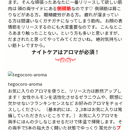
ます。 そんな頑張ったあなたに一番リリースして欲しい筋
側頭筋
肉は 頭の両サイドにある
なのです♡
側頭筋は肩こ
りなどがある方。 眼精疲労がある方。 疲れが溜まってい
る方は間違いなくガチガチになってしまう筋肉。 お顔の表
情筋をリリースするのにも大変重要なのです。 こんなとこ
ろあまり触ったことない。という方も多いと思いますが、
だまされたと思ってやってみてくださいね。 絶対気持ちい
い筋トレですから。
ナイトケアはアロマが必須！
tegocoro-aroma
お気に入りのアロマを使うと、リリース力は断然アップし
ます！ 女性ホルモンを活性化させるゼラニウムや、瞑想に
欠かせないフランキンセンスなど お好みのアロマをチョイ
スししください。 （基本的には、２,3本はお気に入りは常
備していただきたいところです。） お気に入りアロマを
両手にほんの少しなじませるだけで体温で揮発します。 そ
の両手で5本の指大きく開いた状態でゆっくり 耳元から
プ