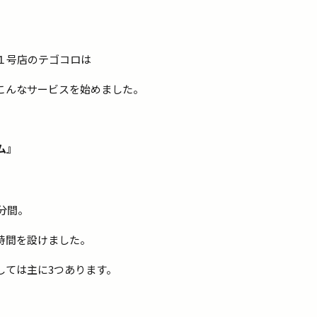
１号店のテゴコロは
こんなサービスを始めました。
ム』
分間。
時間を設けました。
しては主に3つあります。