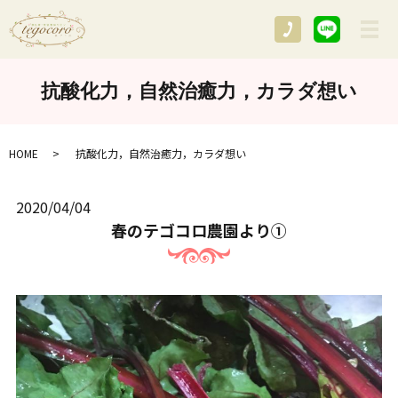
メ
抗酸化力，自然治癒力，カラダ想い
HOME
抗酸化力，自然治癒力，カラダ想い
2020/04/04
春のテゴコロ農園より①